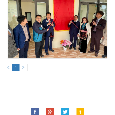
«
1
»