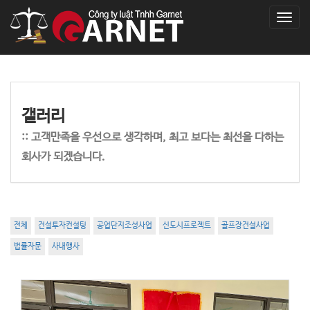
T
o
g
g
l
e
n
갤러리
a
v
:: 고객만족을 우선으로 생각하며, 최고 보다는 최선을 다하는
i
회사가 되겠습니다.
g
a
t
i
o
n
전체
건설투자컨설팅
공업단지조성사업
신도시프로젝트
골프장건설사업
법률자문
사내행사