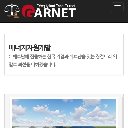
T
o
g
g
l
e
n
에너지자원개발
a
v
::
베트남에 진출하는 한국 기업과 베트남을 잇는 징검다리 역
i
할로 최선을 다하겠습니다.
g
a
t
i
o
n